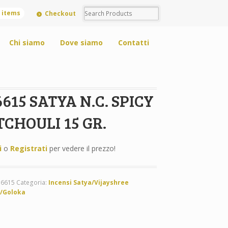
0 items
Checkout
Chi siamo
Dove siamo
Contatti
615 SATYA N.C. SPICY
TCHOULI 15 GR.
i
o
Registrati
per vedere il prezzo!
S6615
Categoria:
Incensi Satya/Vijayshree
/Goloka