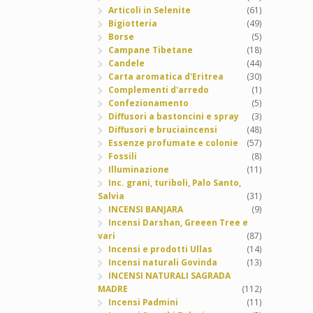
Articoli in Selenite
(61)
Bigiotteria
(49)
Borse
(5)
Campane Tibetane
(18)
Candele
(44)
Carta aromatica d'Eritrea
(30)
Complementi d'arredo
(1)
Confezionamento
(5)
Diffusori a bastoncini e spray
(3)
Diffusori e bruciaincensi
(48)
Essenze profumate e colonie
(57)
Fossili
(8)
Illuminazione
(11)
Inc. grani, turiboli, Palo Santo,
Salvia
(31)
INCENSI BANJARA
(9)
Incensi Darshan, Greeen Tree e
vari
(87)
Incensi e prodotti Ullas
(14)
Incensi naturali Govinda
(13)
INCENSI NATURALI SAGRADA
MADRE
(112)
Incensi Padmini
(11)