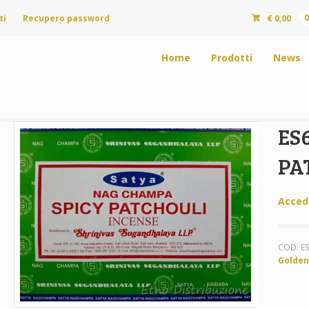
ti
Recupero password
€
0,00
Home
Prodotti
News
ES6
PA
Acced
COD:
E
Golden