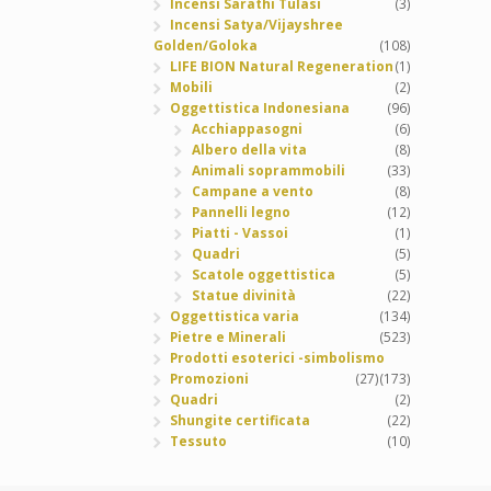
Incensi Sarathi Tulasi
(3)
Incensi Satya/Vijayshree
Golden/Goloka
(108)
LIFE BION Natural Regeneration
(1)
Mobili
(2)
Oggettistica Indonesiana
(96)
Acchiappasogni
(6)
Albero della vita
(8)
Animali soprammobili
(33)
Campane a vento
(8)
Pannelli legno
(12)
Piatti - Vassoi
(1)
Quadri
(5)
Scatole oggettistica
(5)
Statue divinità
(22)
Oggettistica varia
(134)
Pietre e Minerali
(523)
Prodotti esoterici -simbolismo
Promozioni
(27)
(173)
Quadri
(2)
Shungite certificata
(22)
Tessuto
(10)