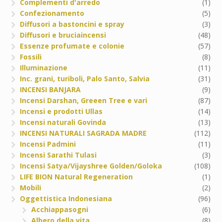
Complementi d'arredo
(1)
Confezionamento
(5)
Diffusori a bastoncini e spray
(3)
Diffusori e bruciaincensi
(48)
Essenze profumate e colonie
(57)
Fossili
(8)
Illuminazione
(11)
Inc. grani, turiboli, Palo Santo, Salvia
(31)
INCENSI BANJARA
(9)
Incensi Darshan, Greeen Tree e vari
(87)
Incensi e prodotti Ullas
(14)
Incensi naturali Govinda
(13)
INCENSI NATURALI SAGRADA MADRE
(112)
Incensi Padmini
(11)
Incensi Sarathi Tulasi
(3)
Incensi Satya/Vijayshree Golden/Goloka
(108)
LIFE BION Natural Regeneration
(1)
Mobili
(2)
Oggettistica Indonesiana
(96)
Acchiappasogni
(6)
Albero della vita
(8)