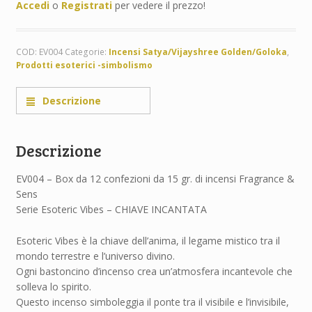
Accedi
o
Registrati
per vedere il prezzo!
COD:
EV004
Categorie:
Incensi Satya/Vijayshree Golden/Goloka
,
Prodotti esoterici -simbolismo
Descrizione
Descrizione
EV004 – Box da 12 confezioni da 15 gr. di incensi Fragrance &
Sens
Serie Esoteric Vibes – CHIAVE INCANTATA
Esoteric Vibes è la chiave dell’anima, il legame mistico tra il
mondo terrestre e l’universo divino.
Ogni bastoncino d’incenso crea un’atmosfera incantevole che
solleva lo spirito.
Questo incenso simboleggia il ponte tra il visibile e l’invisibile,