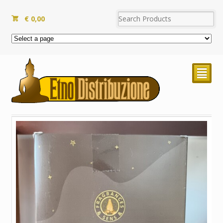
€
0,00
²