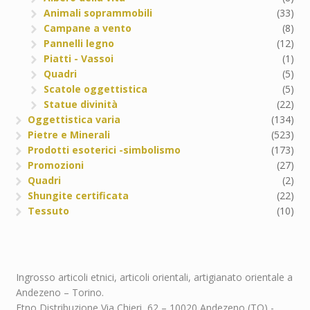
Animali soprammobili
(33)
Campane a vento
(8)
Pannelli legno
(12)
Piatti - Vassoi
(1)
Quadri
(5)
Scatole oggettistica
(5)
Statue divinità
(22)
Oggettistica varia
(134)
Pietre e Minerali
(523)
Prodotti esoterici -simbolismo
(173)
Promozioni
(27)
Quadri
(2)
Shungite certificata
(22)
Tessuto
(10)
Ingrosso articoli etnici, articoli orientali, artigianato orientale a
Andezeno – Torino.
Etno Distribuzione Via Chieri, 62 – 10020 Andezeno (TO) -