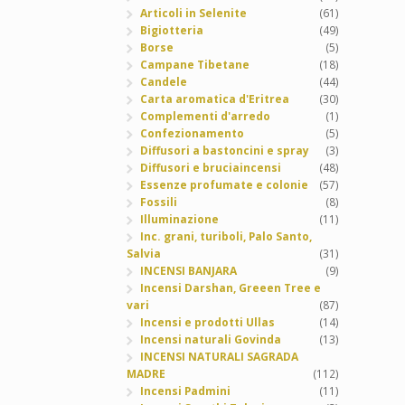
Articoli in Selenite
(61)
Bigiotteria
(49)
Borse
(5)
Campane Tibetane
(18)
Candele
(44)
Carta aromatica d'Eritrea
(30)
Complementi d'arredo
(1)
Confezionamento
(5)
Diffusori a bastoncini e spray
(3)
Diffusori e bruciaincensi
(48)
Essenze profumate e colonie
(57)
Fossili
(8)
Illuminazione
(11)
Inc. grani, turiboli, Palo Santo,
Salvia
(31)
INCENSI BANJARA
(9)
Incensi Darshan, Greeen Tree e
vari
(87)
Incensi e prodotti Ullas
(14)
Incensi naturali Govinda
(13)
INCENSI NATURALI SAGRADA
MADRE
(112)
Incensi Padmini
(11)