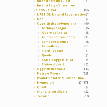
Incensi Sarathi Tulasi
(3)
Incensi Satya/Vijayshree
Golden/Goloka
(108)
LIFE BION Natural Regeneration
(1)
Mobili
(2)
Oggettistica Indonesiana
(96)
Acchiappasogni
(6)
Albero della vita
(8)
Animali soprammobili
(33)
Campane a vento
(8)
Pannelli legno
(12)
Piatti - Vassoi
(1)
Quadri
(5)
Scatole oggettistica
(5)
Statue divinità
(22)
Oggettistica varia
(134)
Pietre e Minerali
(523)
Prodotti esoterici -simbolismo
Promozioni
(27)
(173)
Quadri
(2)
Shungite certificata
(22)
Tessuto
(10)