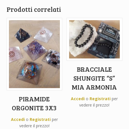
Prodotti correlati
BRACCIALE
SHUNGITE “S”
MIA ARMONIA
PIRAMIDE
Accedi
o
Registrati
per
vedere il prezzo!
ORGONITE 3X3
Accedi
o
Registrati
per
vedere il prezzo!