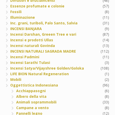
Diffusori e bruciaincensi
(48)
Essenze profumate e colonie
(57)
Fossili
(8)
Illuminazione
(11)
Inc. grani, turiboli, Palo Santo, Salvia
(31)
INCENSI BANJARA
(9)
Incensi Darshan, Greeen Tree e vari
(87)
Incensi e prodotti Ullas
(14)
Incensi naturali Govinda
(13)
INCENSI NATURALI SAGRADA MADRE
(112)
Incensi Padmini
(11)
Incensi Sarathi Tulasi
(3)
Incensi Satya/Vijayshree Golden/Goloka
(108)
LIFE BION Natural Regeneration
(1)
Mobili
(2)
Oggettistica Indonesiana
(96)
Acchiappasogni
(6)
Albero della vita
(8)
Animali soprammobili
(33)
Campane a vento
(8)
Pannelli legno
(12)