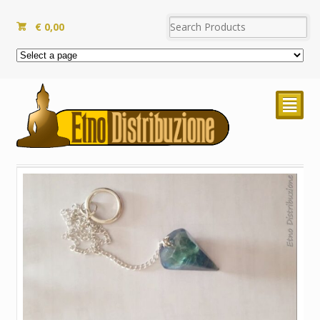
€
0,00
²