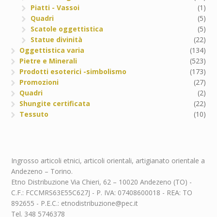
Piatti - Vassoi
(1)
Quadri
(5)
Scatole oggettistica
(5)
Statue divinità
(22)
Oggettistica varia
(134)
Pietre e Minerali
(523)
Prodotti esoterici -simbolismo
(173)
Promozioni
(27)
Quadri
(2)
Shungite certificata
(22)
Tessuto
(10)
Ingrosso articoli etnici, articoli orientali, artigianato orientale a
Andezeno – Torino.
Etno Distribuzione Via Chieri, 62 – 10020 Andezeno (TO) -
C.F.: FCCMRS63E55C627J - P. IVA: 07408600018 - REA: TO
892655 - P.E.C.: etnodistribuzione@pec.it
Tel. 348 5746378