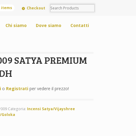
0 items
Checkout
Chi siamo
Dove siamo
Contatti
009 SATYA PREMIUM
DH
i
o
Registrati
per vedere il prezzo!
P009
Categoria:
Incensi Satya/Vijayshree
/Goloka