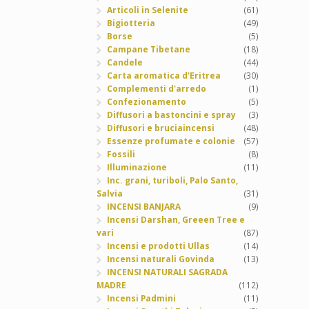
Articoli in Selenite
(61)
Bigiotteria
(49)
Borse
(5)
Campane Tibetane
(18)
Candele
(44)
Carta aromatica d'Eritrea
(30)
Complementi d'arredo
(1)
Confezionamento
(5)
Diffusori a bastoncini e spray
(3)
Diffusori e bruciaincensi
(48)
Essenze profumate e colonie
(57)
Fossili
(8)
Illuminazione
(11)
Inc. grani, turiboli, Palo Santo,
Salvia
(31)
INCENSI BANJARA
(9)
Incensi Darshan, Greeen Tree e
vari
(87)
Incensi e prodotti Ullas
(14)
Incensi naturali Govinda
(13)
INCENSI NATURALI SAGRADA
MADRE
(112)
Incensi Padmini
(11)