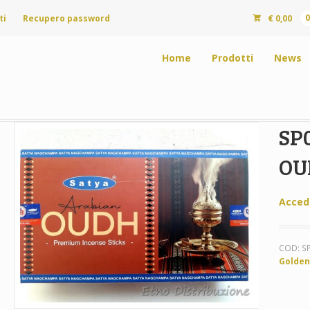
ti
Recupero password
€
0,00
Home
Prodotti
News
SP
OU
Acced
COD:
S
Golden