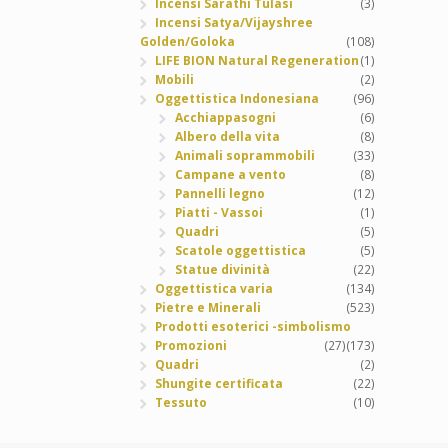
Incensi Sarathi Tulasi
(3)
Incensi Satya/Vijayshree
Golden/Goloka
(108)
LIFE BION Natural Regeneration
(1)
Mobili
(2)
Oggettistica Indonesiana
(96)
Acchiappasogni
(6)
Albero della vita
(8)
Animali soprammobili
(33)
Campane a vento
(8)
Pannelli legno
(12)
Piatti - Vassoi
(1)
Quadri
(5)
Scatole oggettistica
(5)
Statue divinità
(22)
Oggettistica varia
(134)
Pietre e Minerali
(523)
Prodotti esoterici -simbolismo
Promozioni
(27)
(173)
Quadri
(2)
Shungite certificata
(22)
Tessuto
(10)